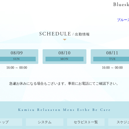
Blues
ブルー
SCHEDULE
/ 出勤情報
08/09
08/10
08/11
SUN
MON
TUE
16:00 ～ 00:00
16:00 ～ 00:00
急遽お休みになる場合もございます。
事前にお電話にてご確認下さい。
Kamisu Relaxaton Mens Esthe Be Care
トップ
システム
セラピスト一覧
スケジ