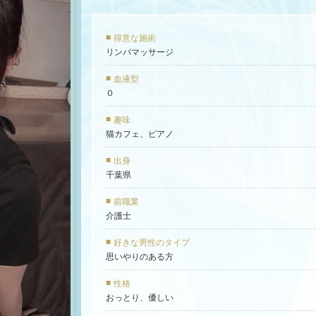
得意な施術
リンパマッサージ
血液型
０
趣味
猫カフェ、ピアノ
出身
千葉県
前職業
介護士
好きな男性のタイプ
思いやりのある方
性格
おっとり、優しい