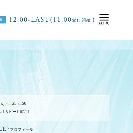
12:00-LAST(11:00
)
受付開始
25
156
れん
AGE.
T.
よ！リピート確定！
LE
/ プロフィール