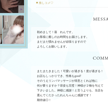
推しコメ♡
≫
MESS
初めまして！葵 れんです。
お客様に癒しのお時間をお届けします。
まだまだ慣れませんが頑張りますので
よろしくお願いします。
COMM
またまたきました！可愛いが過ぎる！度が過ぎる！
お話もしっかりでき、性格もgood!
そのうえリンパマッサージが得意とくれば他に
何が要りますか？容姿も完璧！神様が２物を与えて
下さいました。神様に感謝！と言うよりも、当店を
選んでくださったれんちゃんに感謝です！
期待値◎！