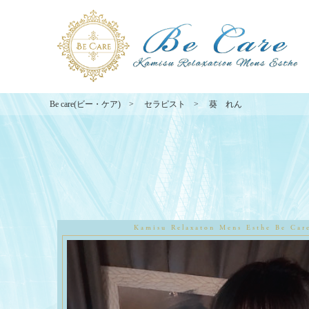
Be care(ビー・ケア)
セラピスト
葵 れん
Kamisu Relaxaton Mens Esthe
Be Car