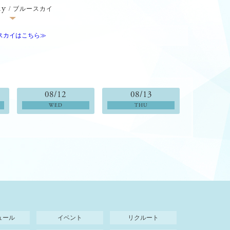
ky
/ ブルースカイ
スカイはこちら≫
08/12
08/13
WED
THU
ュール
イベント
リクルート