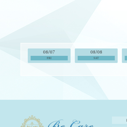
08/07
08/08
FRI
SAT