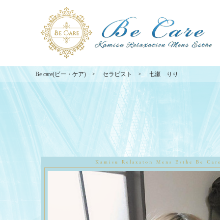
Be care(ビー・ケア)
セラピスト
七瀬 りり
Kamisu Relaxaton Mens Esthe
Be Car