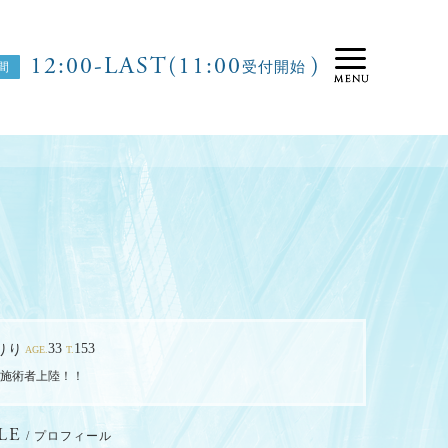
12:00-LAST(11:00
)
受付開始
33
153
りり
AGE.
T.
施術者上陸！！
LE
/ プロフィール