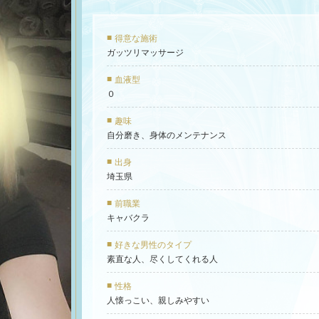
得意な施術
ガッツリマッサージ
血液型
０
趣味
自分磨き、身体のメンテナンス
出身
埼玉県
前職業
キャバクラ
好きな男性のタイプ
素直な人、尽くしてくれる人
性格
人懐っこい、親しみやすい